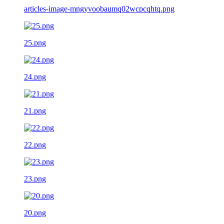
articles-image-mngyvoobaumq02wcpcqhtq.png
25.png
24.png
21.png
22.png
23.png
20.png