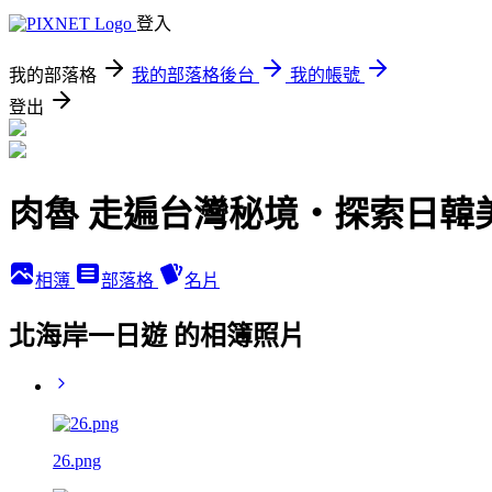
登入
我的部落格
我的部落格後台
我的帳號
登出
肉魯 走遍台灣秘境・探索日韓
相簿
部落格
名片
北海岸一日遊 的相簿照片
26.png