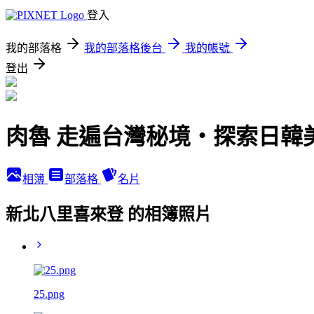
登入
我的部落格
我的部落格後台
我的帳號
登出
肉魯 走遍台灣秘境・探索日韓
相簿
部落格
名片
新北八里喜來登 的相簿照片
25.png