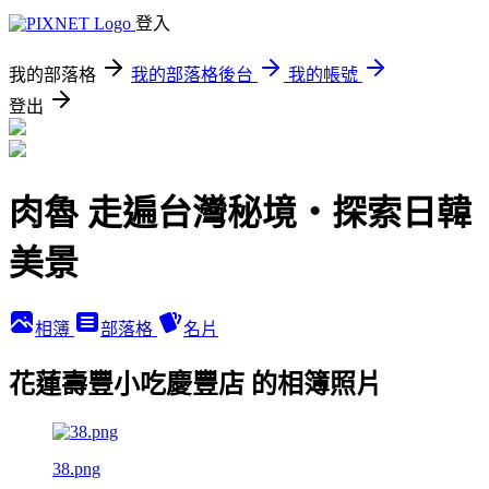
登入
我的部落格
我的部落格後台
我的帳號
登出
肉魯 走遍台灣秘境・探索日韓
美景
相簿
部落格
名片
花蓮壽豐小吃慶豐店 的相簿照片
38.png