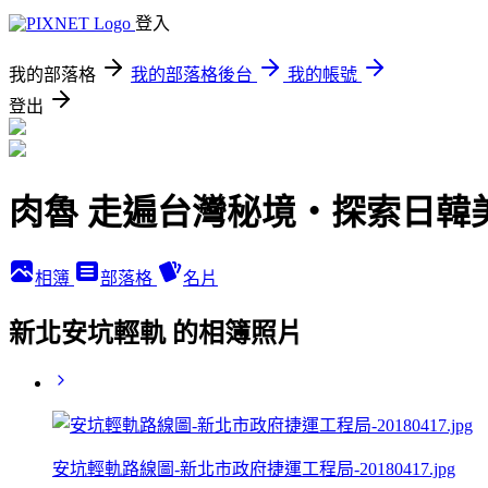
登入
我的部落格
我的部落格後台
我的帳號
登出
肉魯 走遍台灣秘境・探索日韓
相簿
部落格
名片
新北安坑輕軌 的相簿照片
安坑輕軌路線圖-新北市政府捷運工程局-20180417.jpg