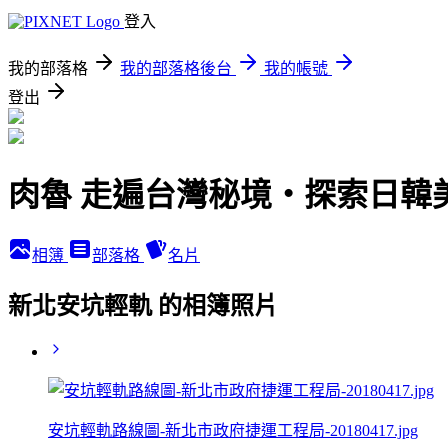
登入
我的部落格
我的部落格後台
我的帳號
登出
肉魯 走遍台灣秘境・探索日韓
相簿
部落格
名片
新北安坑輕軌 的相簿照片
安坑輕軌路線圖-新北市政府捷運工程局-20180417.jpg