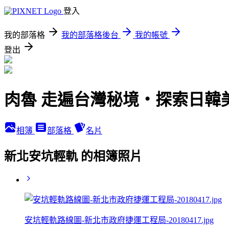
登入
我的部落格
我的部落格後台
我的帳號
登出
肉魯 走遍台灣秘境・探索日韓
相簿
部落格
名片
新北安坑輕軌 的相簿照片
安坑輕軌路線圖-新北市政府捷運工程局-20180417.jpg