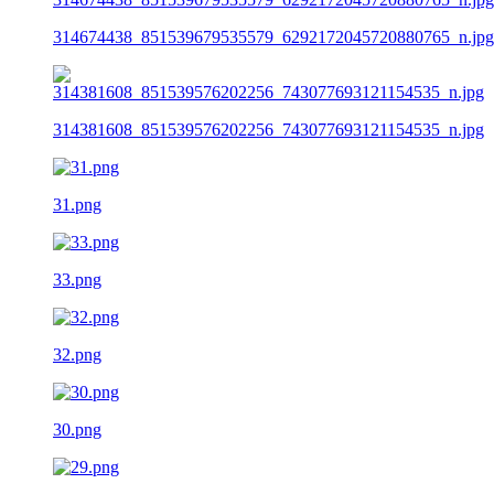
314674438_851539679535579_6292172045720880765_n.jpg
314381608_851539576202256_743077693121154535_n.jpg
31.png
33.png
32.png
30.png