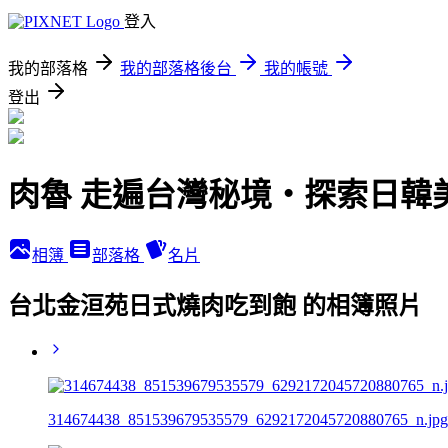
登入
我的部落格
我的部落格後台
我的帳號
登出
肉魯 走遍台灣秘境・探索日韓
相簿
部落格
名片
台北金洹苑日式燒肉吃到飽 的相簿照片
314674438_851539679535579_6292172045720880765_n.jpg