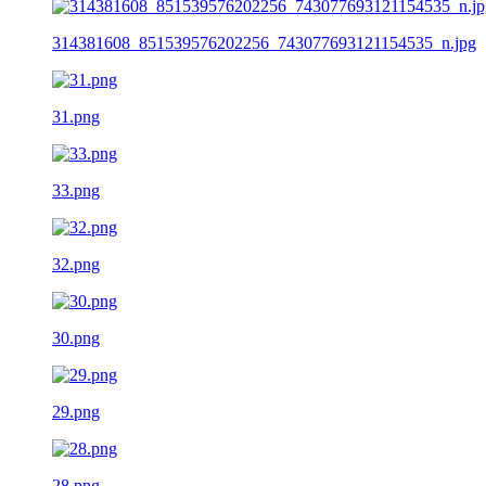
314381608_851539576202256_743077693121154535_n.jpg
31.png
33.png
32.png
30.png
29.png
28.png