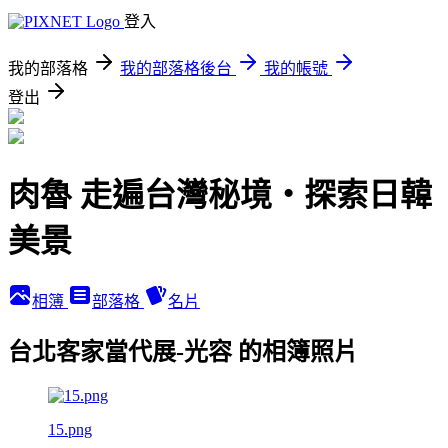
登入
我的部落格
我的部落格後台
我的帳號
登出
肉魯 走遍台灣秘境・探索日韓
美景
相簿
部落格
名片
台北客家當代展-光容 的相簿照片
15.png