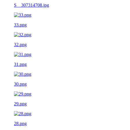
S__307314708.jpg
33.png
32.png
31.png
30.png
29.png
28.png