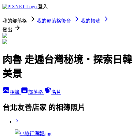
登入
我的部落格
我的部落格後台
我的帳號
登出
肉魯 走遍台灣秘境・探索日韓
美景
相簿
部落格
名片
台北友善店家 的相簿照片