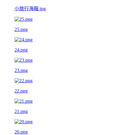
小旅行海報.jpg
25.png
24.png
23.png
22.png
21.png
20.png