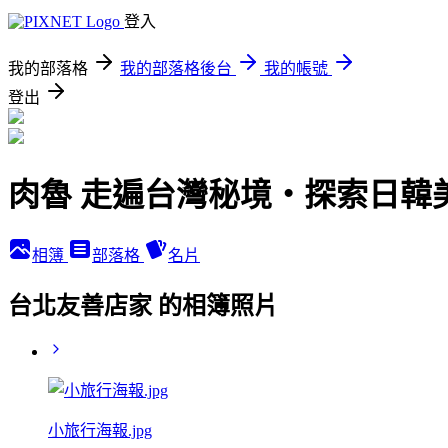
登入
我的部落格
我的部落格後台
我的帳號
登出
肉魯 走遍台灣秘境・探索日韓
相簿
部落格
名片
台北友善店家 的相簿照片
小旅行海報.jpg