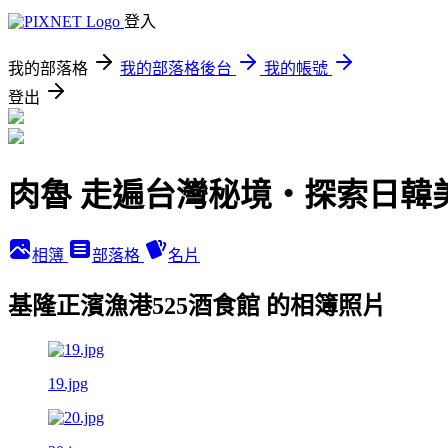
登入
我的部落格
我的部落格後台
我的帳號
登出
肉魯 走遍台灣秘境・探索日韓
相簿
部落格
名片
基隆正濱漁港525酒食館 的相簿照片
19.jpg