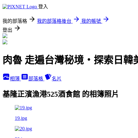
登入
我的部落格
我的部落格後台
我的帳號
登出
肉魯 走遍台灣秘境・探索日韓
相簿
部落格
名片
基隆正濱漁港525酒食館 的相簿照片
19.jpg