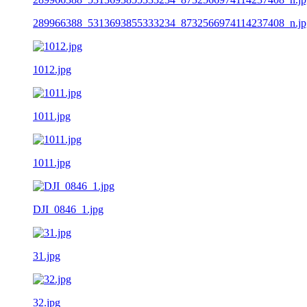
289966388_5313693855333234_8732566974114237408_n.jp
1012.jpg
1011.jpg
1011.jpg
DJI_0846_1.jpg
31.jpg
32.jpg