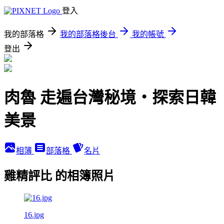
登入
我的部落格
我的部落格後台
我的帳號
登出
肉魯 走遍台灣秘境・探索日韓
美景
相簿
部落格
名片
雞精評比 的相簿照片
16.jpg