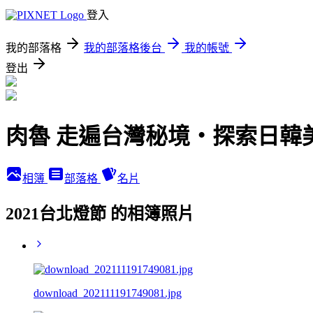
登入
我的部落格
我的部落格後台
我的帳號
登出
肉魯 走遍台灣秘境・探索日韓
相簿
部落格
名片
2021台北燈節 的相簿照片
download_202111191749081.jpg