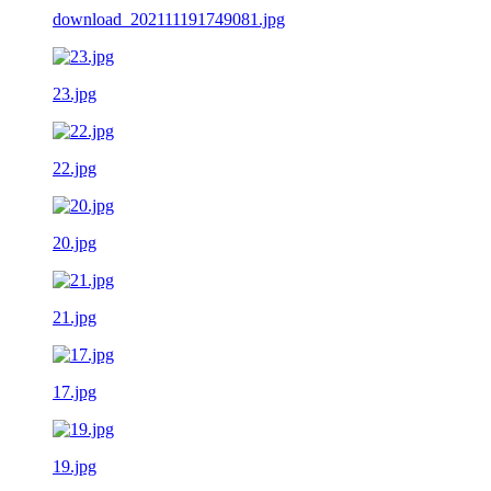
download_202111191749081.jpg
23.jpg
22.jpg
20.jpg
21.jpg
17.jpg
19.jpg