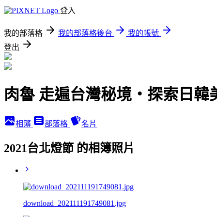
登入
我的部落格
我的部落格後台
我的帳號
登出
肉魯 走遍台灣秘境・探索日韓
相簿
部落格
名片
2021台北燈節 的相簿照片
download_202111191749081.jpg