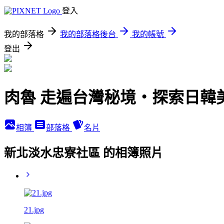
登入
我的部落格
我的部落格後台
我的帳號
登出
肉魯 走遍台灣秘境・探索日韓
相簿
部落格
名片
新北淡水忠寮社區 的相簿照片
21.jpg