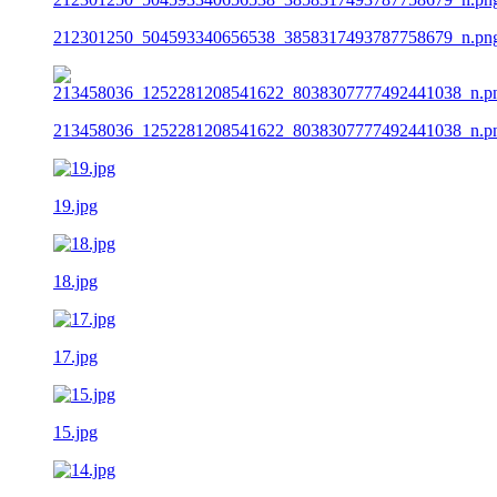
212301250_504593340656538_3858317493787758679_n.pn
213458036_1252281208541622_8038307777492441038_n.p
19.jpg
18.jpg
17.jpg
15.jpg