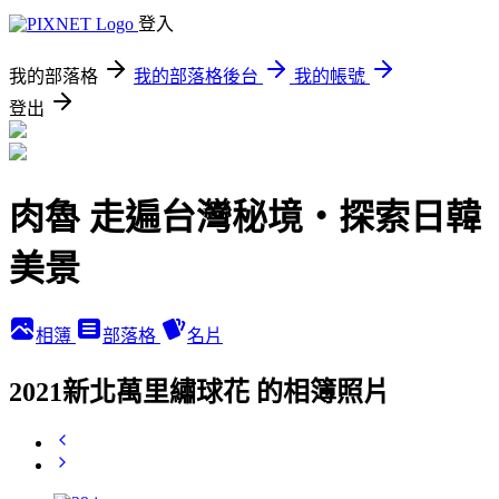
登入
我的部落格
我的部落格後台
我的帳號
登出
肉魯 走遍台灣秘境・探索日韓
美景
相簿
部落格
名片
2021新北萬里繡球花 的相簿照片