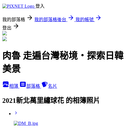
登入
我的部落格
我的部落格後台
我的帳號
登出
肉魯 走遍台灣秘境・探索日韓
美景
相簿
部落格
名片
2021新北萬里繡球花 的相簿照片