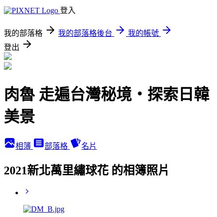
登入
我的部落格
我的部落格後台
我的帳號
登出
肉魯 走遍台灣秘境・探索日韓
美景
相簿
部落格
名片
2021新北萬里繡球花 的相簿照片