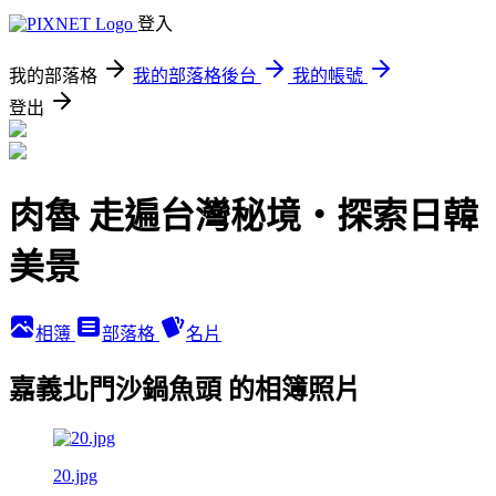
登入
我的部落格
我的部落格後台
我的帳號
登出
肉魯 走遍台灣秘境・探索日韓
美景
相簿
部落格
名片
嘉義北門沙鍋魚頭 的相簿照片
20.jpg