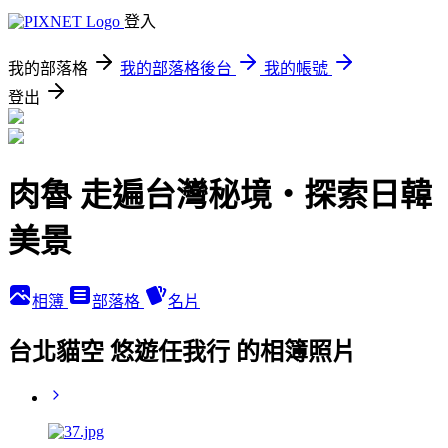
登入
我的部落格
我的部落格後台
我的帳號
登出
肉魯 走遍台灣秘境・探索日韓
美景
相簿
部落格
名片
台北貓空 悠遊任我行 的相簿照片