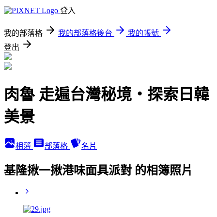
登入
我的部落格
我的部落格後台
我的帳號
登出
肉魯 走遍台灣秘境・探索日韓
美景
相簿
部落格
名片
基隆揪一揪港味面具派對 的相簿照片