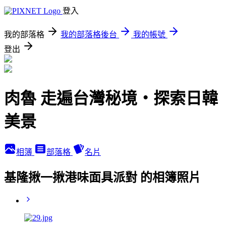
登入
我的部落格
我的部落格後台
我的帳號
登出
肉魯 走遍台灣秘境・探索日韓
美景
相簿
部落格
名片
基隆揪一揪港味面具派對 的相簿照片