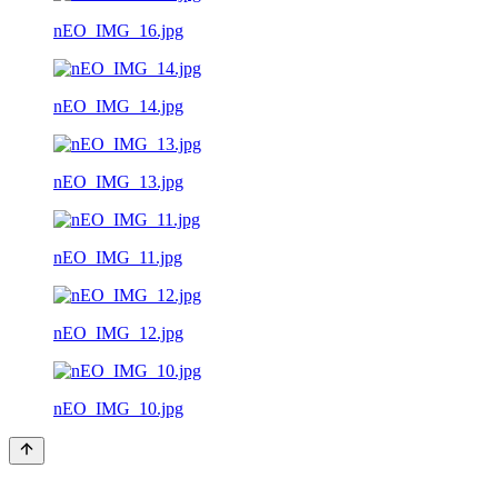
nEO_IMG_16.jpg
nEO_IMG_14.jpg
nEO_IMG_13.jpg
nEO_IMG_11.jpg
nEO_IMG_12.jpg
nEO_IMG_10.jpg