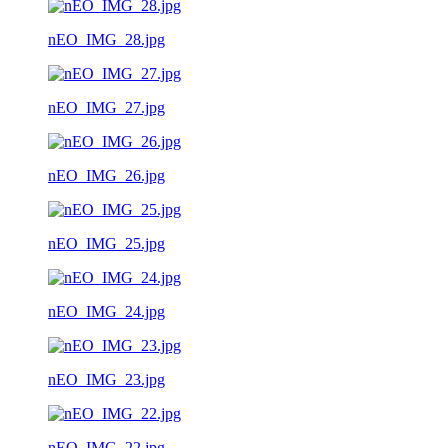
nEO_IMG_28.jpg
nEO_IMG_27.jpg
nEO_IMG_26.jpg
nEO_IMG_25.jpg
nEO_IMG_24.jpg
nEO_IMG_23.jpg
nEO_IMG_22.jpg