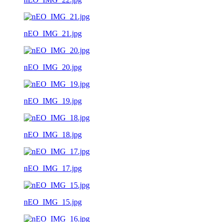
nEO_IMG_21.jpg
nEO_IMG_20.jpg
nEO_IMG_19.jpg
nEO_IMG_18.jpg
nEO_IMG_17.jpg
nEO_IMG_15.jpg