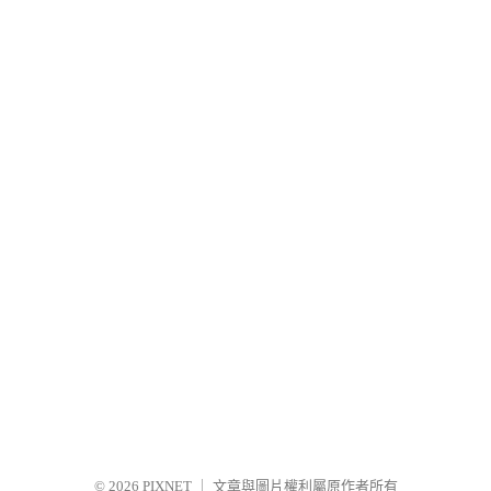
© 2026
PIXNET
｜
文章與圖片權利屬原作者所有