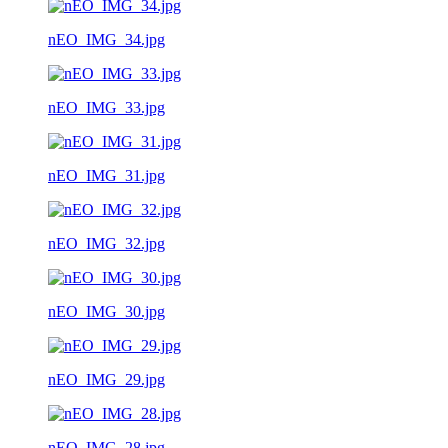
nEO_IMG_34.jpg
nEO_IMG_33.jpg
nEO_IMG_31.jpg
nEO_IMG_32.jpg
nEO_IMG_30.jpg
nEO_IMG_29.jpg
nEO_IMG_28.jpg