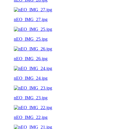
nEO_IMG_27.jpg
nEO_IMG_25.jpg
nEO_IMG_26.jpg
nEO_IMG_24.jpg
nEO_IMG_23.jpg
nEO_IMG_22.jpg