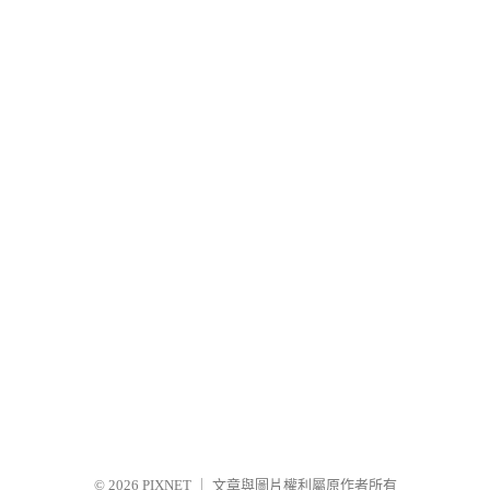
© 2026
PIXNET
｜
文章與圖片權利屬原作者所有