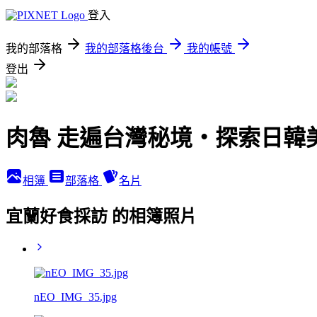
登入
我的部落格
我的部落格後台
我的帳號
登出
肉魯 走遍台灣秘境・探索日韓
相簿
部落格
名片
宜蘭好食採訪 的相簿照片
nEO_IMG_35.jpg