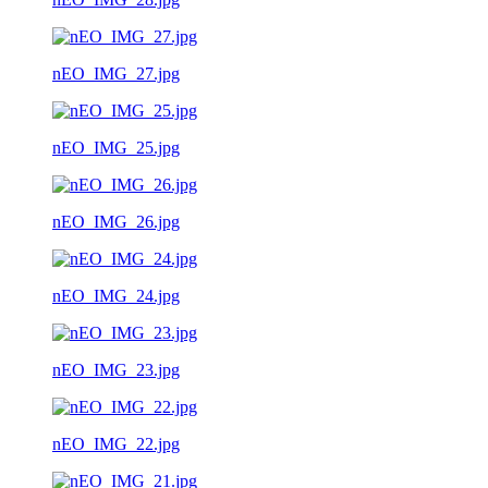
nEO_IMG_27.jpg
nEO_IMG_25.jpg
nEO_IMG_26.jpg
nEO_IMG_24.jpg
nEO_IMG_23.jpg
nEO_IMG_22.jpg