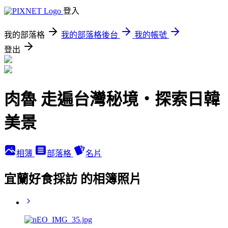
登入
我的部落格
我的部落格後台
我的帳號
登出
肉魯 走遍台灣秘境・探索日韓
美景
相簿
部落格
名片
宜蘭好食採訪 的相簿照片