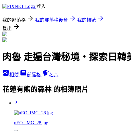
登入
我的部落格
我的部落格後台
我的帳號
登出
肉魯 走遍台灣秘境・探索日韓
相簿
部落格
名片
花蓮有熊的森林 的相簿照片
nEO_IMG_28.jpg