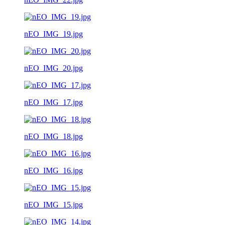
nEO_IMG_19.jpg
nEO_IMG_20.jpg
nEO_IMG_17.jpg
nEO_IMG_18.jpg
nEO_IMG_16.jpg
nEO_IMG_15.jpg