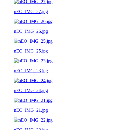
nEO_IMG_27.jpg
nEO_IMG_26.jpg
nEO_IMG_25.jpg
nEO_IMG_23.jpg
nEO_IMG_24.jpg
nEO_IMG_21.jpg
nEO_IMG_22.jpg