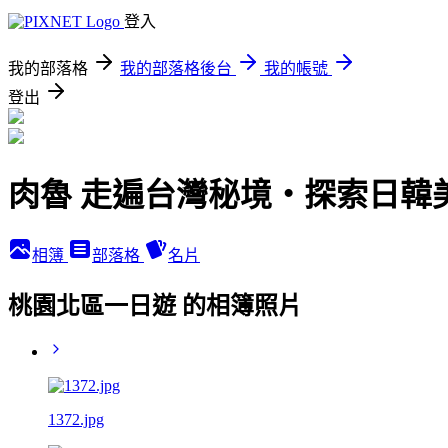
登入
我的部落格
我的部落格後台
我的帳號
登出
肉魯 走遍台灣秘境・探索日韓
相簿
部落格
名片
桃園北區一日遊 的相簿照片
1372.jpg