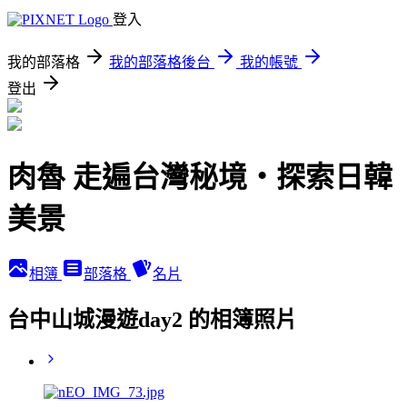
登入
我的部落格
我的部落格後台
我的帳號
登出
肉魯 走遍台灣秘境・探索日韓
美景
相簿
部落格
名片
台中山城漫遊day2 的相簿照片