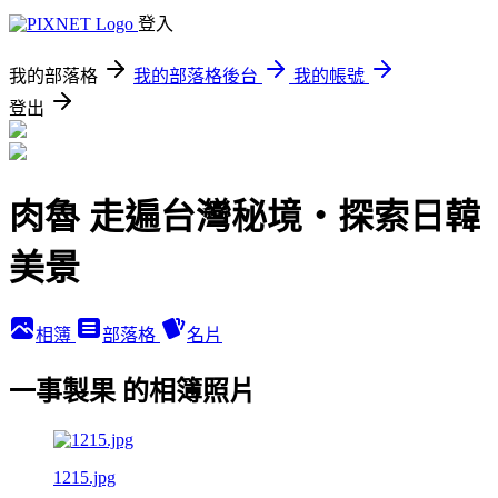
登入
我的部落格
我的部落格後台
我的帳號
登出
肉魯 走遍台灣秘境・探索日韓
美景
相簿
部落格
名片
一事製果 的相簿照片
1215.jpg