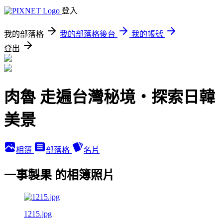
登入
我的部落格
我的部落格後台
我的帳號
登出
肉魯 走遍台灣秘境・探索日韓
美景
相簿
部落格
名片
一事製果 的相簿照片
1215.jpg