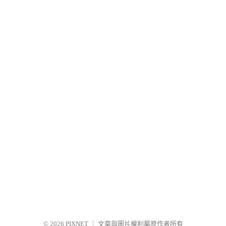
© 2026
PIXNET
｜
文章與圖片權利屬原作者所有