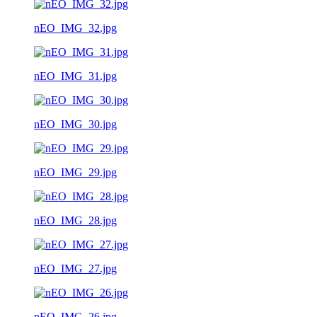
nEO_IMG_32.jpg
nEO_IMG_31.jpg
nEO_IMG_30.jpg
nEO_IMG_29.jpg
nEO_IMG_28.jpg
nEO_IMG_27.jpg
nEO_IMG_26.jpg