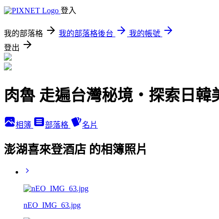
登入
我的部落格
我的部落格後台
我的帳號
登出
肉魯 走遍台灣秘境・探索日韓
相簿
部落格
名片
澎湖喜來登酒店 的相簿照片
nEO_IMG_63.jpg