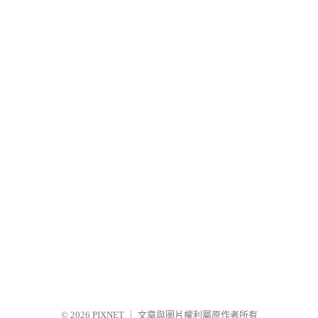
© 2026
PIXNET
｜
文章與圖片權利屬原作者所有