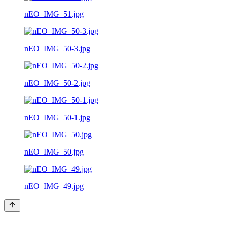
nEO_IMG_51.jpg
nEO_IMG_50-3.jpg
nEO_IMG_50-2.jpg
nEO_IMG_50-1.jpg
nEO_IMG_50.jpg
nEO_IMG_49.jpg