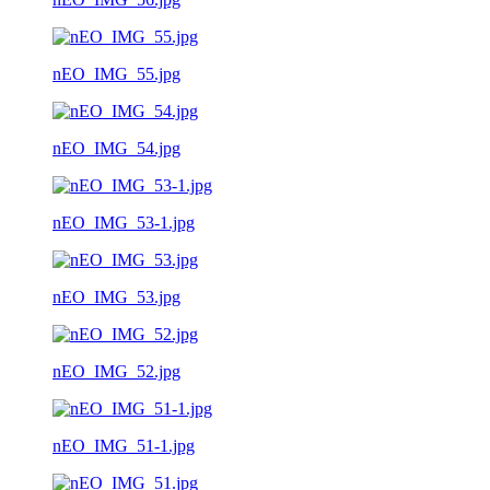
nEO_IMG_55.jpg
nEO_IMG_54.jpg
nEO_IMG_53-1.jpg
nEO_IMG_53.jpg
nEO_IMG_52.jpg
nEO_IMG_51-1.jpg