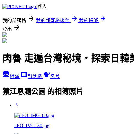
登入
我的部落格
我的部落格後台
我的帳號
登出
肉魯 走遍台灣秘境・探索日韓
相簿
部落格
名片
猿江恩賜公園 的相簿照片
nEO_IMG_80.jpg