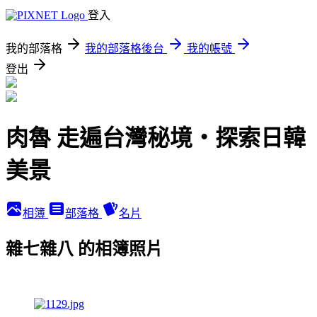
登入
我的部落格
我的部落格後台
我的帳號
登出
肉魯 走遍台灣秘境・探索日韓
美景
相簿
部落格
名片
雜七雜八 的相簿照片