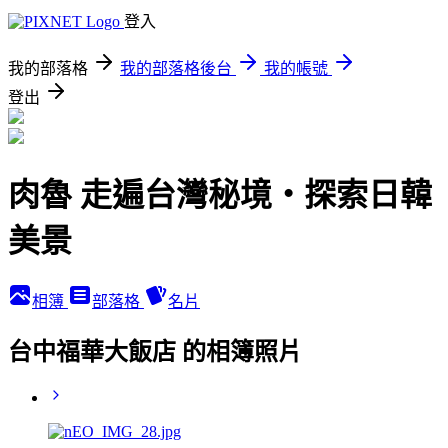
登入
我的部落格
我的部落格後台
我的帳號
登出
肉魯 走遍台灣秘境・探索日韓
美景
相簿
部落格
名片
台中福華大飯店 的相簿照片