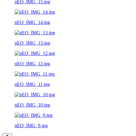
nEO_IMG_15.jpg
nEO_IMG_14.jpg
nEO_IMG_13.jpg
nEO_IMG_12.jpg
nEO_IMG_11.jpg
nEO_IMG_10.jpg
nEO_IMG_9.jpg