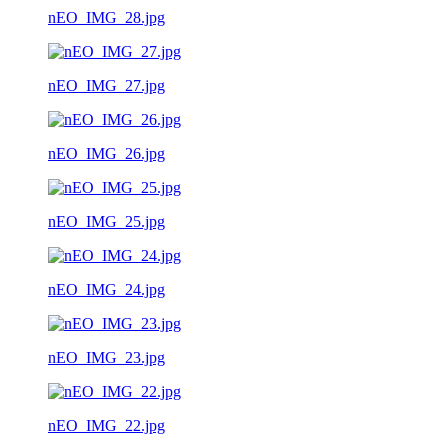
nEO_IMG_28.jpg
nEO_IMG_27.jpg
nEO_IMG_26.jpg
nEO_IMG_25.jpg
nEO_IMG_24.jpg
nEO_IMG_23.jpg
nEO_IMG_22.jpg