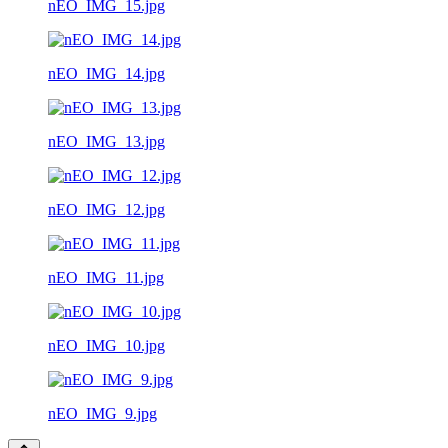
nEO_IMG_15.jpg
nEO_IMG_14.jpg
nEO_IMG_13.jpg
nEO_IMG_12.jpg
nEO_IMG_11.jpg
nEO_IMG_10.jpg
nEO_IMG_9.jpg