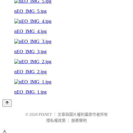
nEO_IMG_5.jpg
nEO_IMG_4.jpg
nEO_IMG_3.jpg
nEO_IMG_2.jpg
nEO_IMG_1.jpg
© 2026
PIXNET
｜
文章與圖片權利屬原作者所有
隱私權政策
｜
服務聲明
⚠️