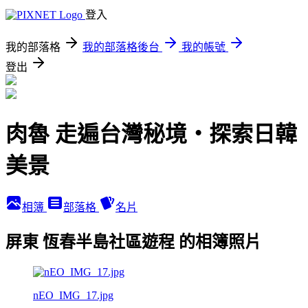
登入
我的部落格
我的部落格後台
我的帳號
登出
肉魯 走遍台灣秘境・探索日韓
美景
相簿
部落格
名片
屏東 恆春半島社區遊程 的相簿照片
nEO_IMG_17.jpg