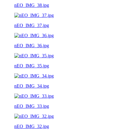
nEO_IMG_38.jpg
nEO_IMG_37.jpg
nEO_IMG_36.jpg
nEO_IMG_35.jpg
nEO_IMG_34.jpg
nEO_IMG_33.jpg
nEO_IMG_32.jpg