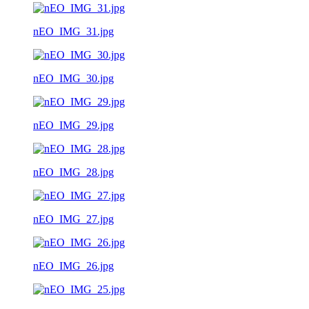
nEO_IMG_31.jpg
nEO_IMG_30.jpg
nEO_IMG_29.jpg
nEO_IMG_28.jpg
nEO_IMG_27.jpg
nEO_IMG_26.jpg