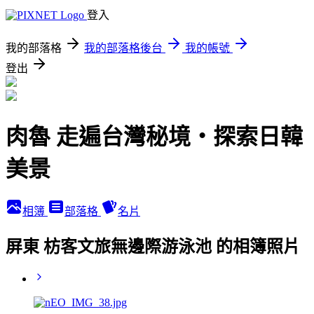
登入
我的部落格
我的部落格後台
我的帳號
登出
肉魯 走遍台灣秘境・探索日韓
美景
相簿
部落格
名片
屏東 枋客文旅無邊際游泳池 的相簿照片