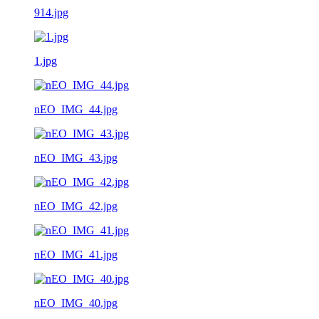
914.jpg
1.jpg
nEO_IMG_44.jpg
nEO_IMG_43.jpg
nEO_IMG_42.jpg
nEO_IMG_41.jpg
nEO_IMG_40.jpg