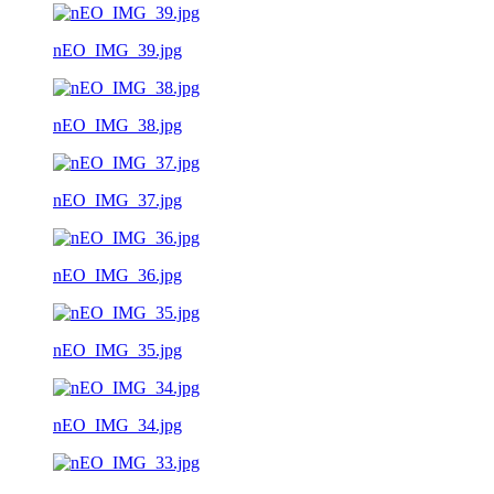
nEO_IMG_39.jpg
nEO_IMG_38.jpg
nEO_IMG_37.jpg
nEO_IMG_36.jpg
nEO_IMG_35.jpg
nEO_IMG_34.jpg