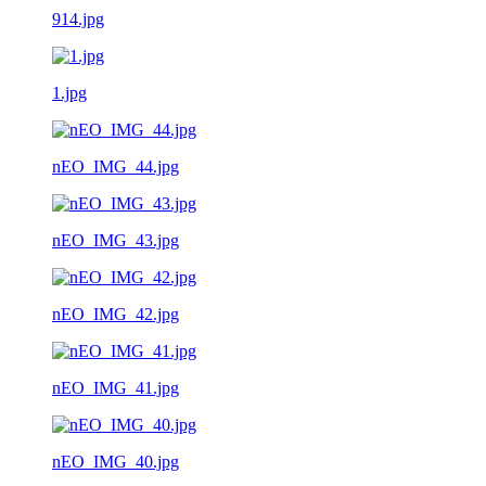
914.jpg
1.jpg
nEO_IMG_44.jpg
nEO_IMG_43.jpg
nEO_IMG_42.jpg
nEO_IMG_41.jpg
nEO_IMG_40.jpg