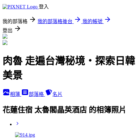
登入
我的部落格
我的部落格後台
我的帳號
登出
肉魯 走遍台灣秘境・探索日韓
美景
相簿
部落格
名片
花蓮住宿 太魯閣晶英酒店 的相簿照片