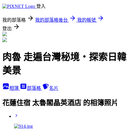
登入
我的部落格
我的部落格後台
我的帳號
登出
肉魯 走遍台灣秘境・探索日韓
美景
相簿
部落格
名片
花蓮住宿 太魯閣晶英酒店 的相簿照片