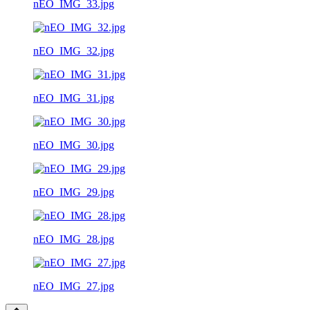
nEO_IMG_33.jpg
nEO_IMG_32.jpg
nEO_IMG_31.jpg
nEO_IMG_30.jpg
nEO_IMG_29.jpg
nEO_IMG_28.jpg
nEO_IMG_27.jpg