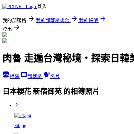
登入
我的部落格
我的部落格後台
我的帳號
登出
肉魯 走遍台灣秘境・探索日韓
相簿
部落格
名片
日本櫻花 新宿御苑 的相簿照片
34.jpg